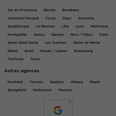
Aix-en-Provence
Biarritz
Bordeaux
Clermont-Ferrand
Corse
Dijon
Grenoble
Guadeloupe
La Réunion
Lille
Lyon
Martinique
Montpellier
Nancy
Nantes
Nice / Fréjus
Paris
Seine-Saint-Denis
Les Yvelines
Seine-et-Marne
Reims
Brest
Rouen / Lisieux
Strasbourg
Toulouse
Tours
Autres agences
Montréal
Toronto
Québec
Ottawa
Miami
Springfield
Melbourne
Maurice