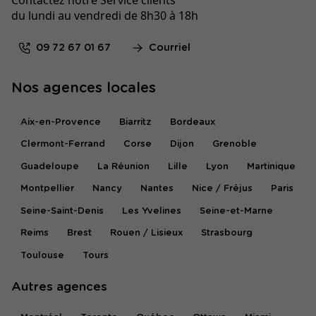
du lundi au vendredi de 8h30 à 18h
09 72 67 01 67
Courriel
Nos agences locales
Aix-en-Provence
Biarritz
Bordeaux
Clermont-Ferrand
Corse
Dijon
Grenoble
Guadeloupe
La Réunion
Lille
Lyon
Martinique
Montpellier
Nancy
Nantes
Nice / Fréjus
Paris
Seine-Saint-Denis
Les Yvelines
Seine-et-Marne
Reims
Brest
Rouen / Lisieux
Strasbourg
Toulouse
Tours
Autres agences