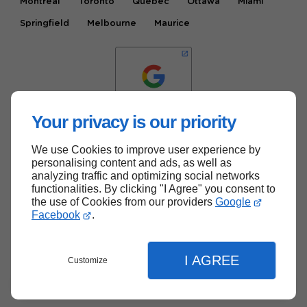
Montréal
Toronto
Québec
Ottawa
Miami
Springfield
Melbourne
Maurice
Your privacy is our priority
We use Cookies to improve user experience by
Haut de page
personalising content and ads, as well as
analyzing traffic and optimizing social networks
functionalities. By clicking "I Agree" you consent to
the use of Cookies from our providers
Google
Facebook
.
I AGREE
Customize
Menu
Contact
Devis