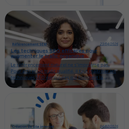
permet effectivement d’améliorer l'expérience
utilisateur et de favoriser le référencement.
Découvrez dans cet article comment exploiter ce
levier pour grimper dans la classification de
Google.
23/04/2026
Référencement SEM
Les techniques SEO efficaces pour
augmenter le trafic organique
Le référencement naturel ne s'improvise pas.
Pour attirer un trafic qualifié, il faut maîtriser les
techniques SEO éprouvées qui boostent la
visibilité de votre site dans Google. Découvrez
dans cet article les stratégies incontournables
pour faire grimper votre public de manière
durable.
04/02/2026
Création de site internet