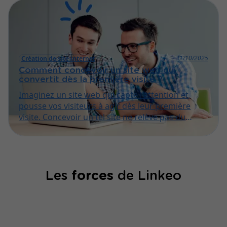
comment sélectionner l'outil idéal pour
optimiser votre site.
31/10/2025
Création de site internet
Comment concevoir un site web qui
convertit dès la première visite ?
Imaginez un site web qui capte l'attention et
pousse vos visiteurs à agir dès leur première
visite. Concevoir un tel site ne relève pas du
hasard, mais d'une stratégie précise mêlant
design, ergonomie et psychologie du
consommateur. Découvrez comment
transformer chaque première visite en
opportunité concrète pour votre entreprise.
Les
forces
de Linkeo