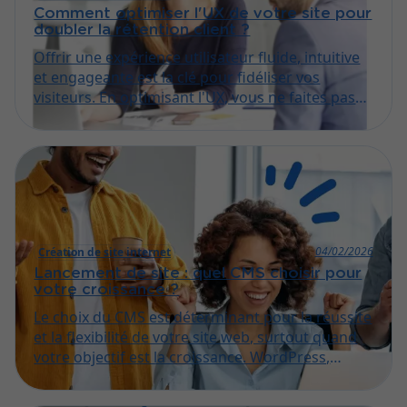
Comment optimiser l'UX de votre site pour
doubler la rétention client ?
Offrir une expérience utilisateur fluide, intuitive
et engageante est la clé pour fidéliser vos
visiteurs. En optimisant l'UX, vous ne faites pas
que retenir vos clients, vous les invitez à revenir
encore et encore. Découvrez dans cet article les
méthodes efficaces à mettre en œuvre pour
doubler la rétention sur votre site.
04/02/2026
Création de site internet
Lancement de site : quel CMS choisir pour
votre croissance ?
Le choix du CMS est déterminant pour la réussite
et la flexibilité de votre site web, surtout quand
votre objectif est la croissance. WordPress,
Shopify, Joomla… lequel répondra à vos besoins
actuels et futurs ? Découvrez dans cet article