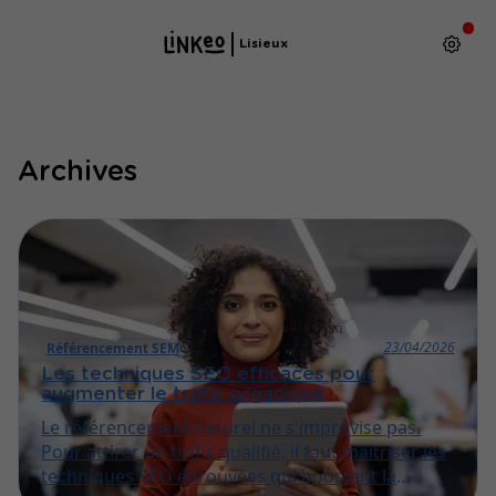
Lisieux
Archives
23/04/2026
Référencement SEM
Les techniques SEO efficaces pour
augmenter le trafic organique
Le référencement naturel ne s'improvise pas.
Pour attirer un trafic qualifié, il faut maîtriser les
techniques SEO éprouvées qui boostent la