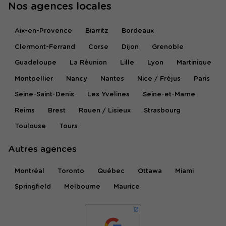
Nos agences locales
Aix-en-Provence
Biarritz
Bordeaux
Clermont-Ferrand
Corse
Dijon
Grenoble
Guadeloupe
La Réunion
Lille
Lyon
Martinique
Montpellier
Nancy
Nantes
Nice / Fréjus
Paris
Seine-Saint-Denis
Les Yvelines
Seine-et-Marne
Reims
Brest
Rouen / Lisieux
Strasbourg
Toulouse
Tours
Autres agences
Montréal
Toronto
Québec
Ottawa
Miami
Springfield
Melbourne
Maurice