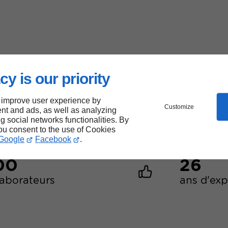
cy is our priority
40000
 improve user experience by
sites web créés
Customize
nt and ads, as well as analyzing
ng social networks functionalities. By
you consent to the use of Cookies
Google
Facebook
.
00
26
laborateurs
ans d'ex