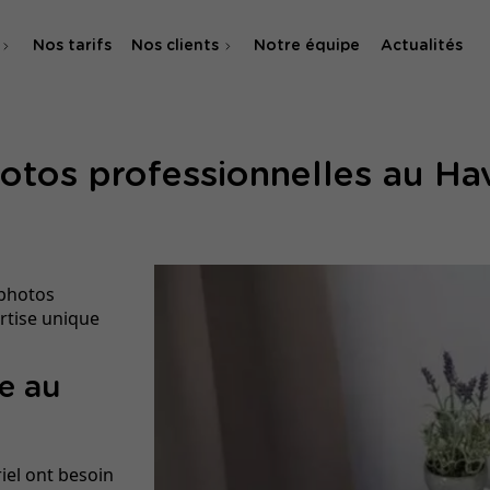
Nos tarifs
Nos clients
Notre équipe
Actualités
O
otos professionnelles au Ha
 & SMA
 photos
ertise unique
le au
iel ont besoin