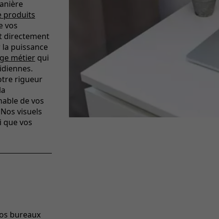
anière
 produits
de vos
nt directement
 la puissance
ge métier
qui
idiennes.
otre rigueur
la
hable de vos
Nos visuels
i que vos
vos bureaux