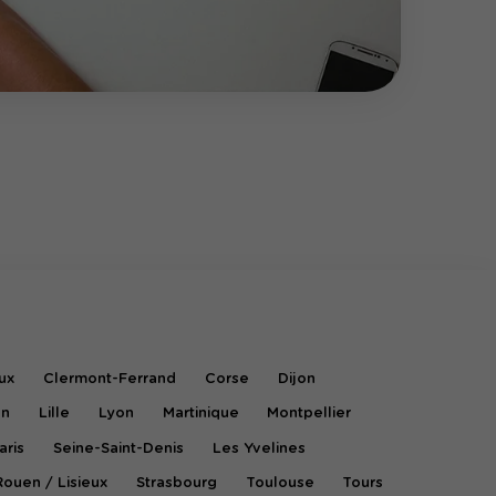
ux
Clermont-Ferrand
Corse
Dijon
on
Lille
Lyon
Martinique
Montpellier
aris
Seine-Saint-Denis
Les Yvelines
Rouen / Lisieux
Strasbourg
Toulouse
Tours