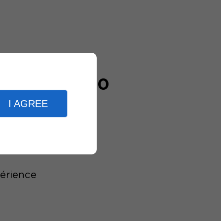
20000
clients
I AGREE
périence