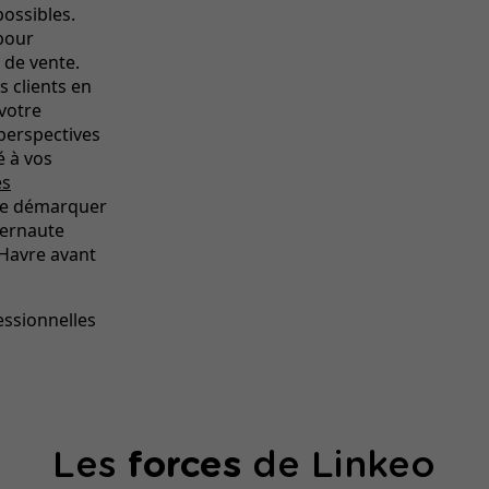
possibles.
 pour
 de vente.
s clients en
votre
perspectives
é à vos
es
se démarquer
nternaute
 Havre avant
essionnelles
Les
forces
de Linkeo