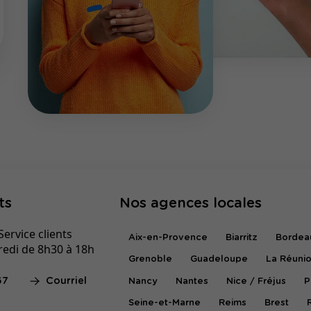
ts
Nos agences locales
ervice clients
Aix-en-Provence
Biarritz
Bordea
redi de 8h30 à 18h
Grenoble
Guadeloupe
La Réuni
67
Courriel
Nancy
Nantes
Nice / Fréjus
P
Seine-et-Marne
Reims
Brest