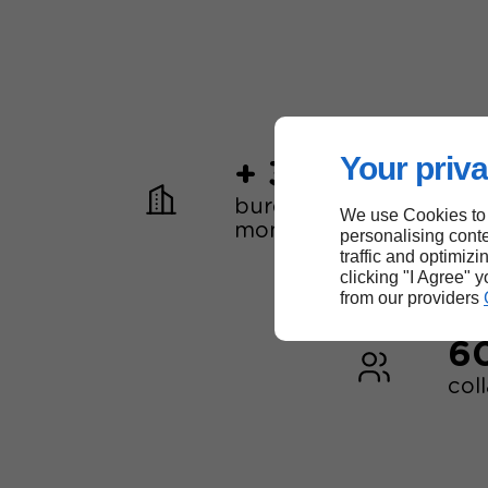
Your priva
+ 30
bureaux dans le
We use Cookies to
monde
personalising conte
traffic and optimizi
clicking "I Agree" 
from our providers
6
col