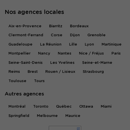
Nos agences locales
Aix-en-Provence
Biarritz
Bordeaux
Clermont-Ferrand
Corse
Dijon
Grenoble
Guadeloupe
La Réunion
Lille
Lyon
Martinique
Montpellier
Nancy
Nantes
Nice / Fréjus
Paris
Seine-Saint-Denis
Les Yvelines
Seine-et-Marne
Reims
Brest
Rouen / Lisieux
Strasbourg
Toulouse
Tours
Autres agences
Montréal
Toronto
Québec
Ottawa
Miami
Springfield
Melbourne
Maurice