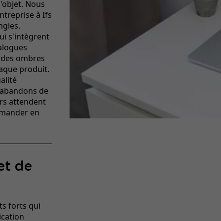
'objet. Nous
treprise à Ifs
ngles.
ui s'intègrent
alogues
t des ombres
aque produit.
alité
s abandons de
urs attendent
ommander en
et de
s forts qui
cation