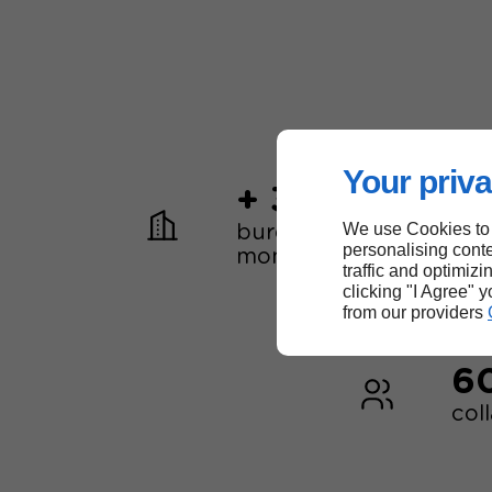
Your priva
+ 30
We use Cookies to
bureaux dans le
personalising conte
monde
traffic and optimizi
clicking "I Agree" 
from our providers
6
col