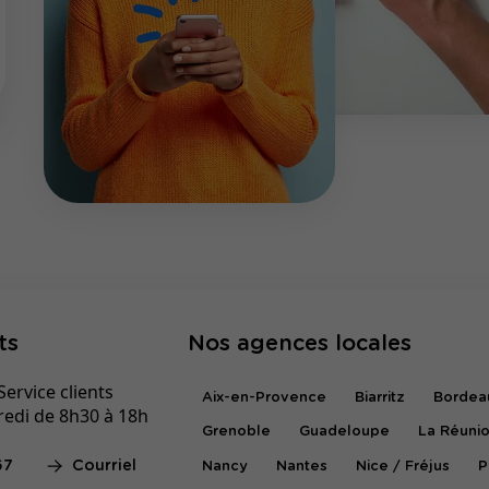
ts
Nos agences locales
ervice clients
Aix-en-Provence
Biarritz
Bordea
redi de 8h30 à 18h
Grenoble
Guadeloupe
La Réuni
67
Courriel
Nancy
Nantes
Nice / Fréjus
P