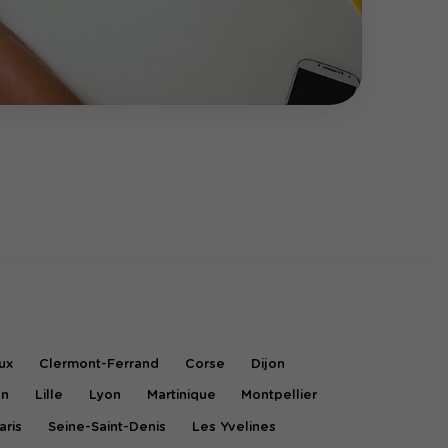
ux
Clermont-Ferrand
Corse
Dijon
on
Lille
Lyon
Martinique
Montpellier
aris
Seine-Saint-Denis
Les Yvelines