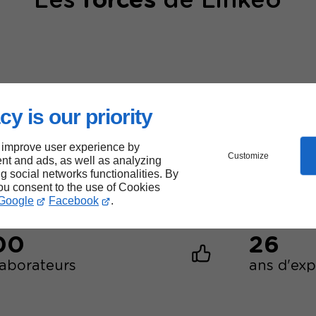
Les
forces
de Linkeo
cy is our priority
40000
 improve user experience by
sites web créés
Customize
nt and ads, as well as analyzing
ng social networks functionalities. By
you consent to the use of Cookies
Google
Facebook
.
00
26
laborateurs
ans d'ex