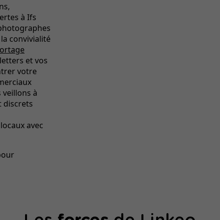
ns,
rtes à Ifs
 photographes
la convivialité
ortage
etters et vos
trer votre
mmerciaux
 veillons à
 discrets
 locaux avec
pour