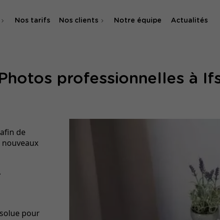
Nos tarifs
Nos clients
Notre équipe
Actualités
O
Photos professionnelles à If
 & SMA
 afin de
e nouveaux
-
bsolue pour