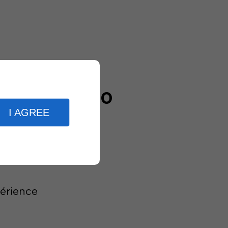
20000
I AGREE
clients
périence