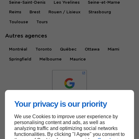
Seine-Saint-Denis
Les Yvelines
Seine-et-Marne
Reims
Brest
Rouen / Lisieux
Strasbourg
Toulouse
Tours
Autres agences
Montréal
Toronto
Québec
Ottawa
Miami
Springfield
Melbourne
Maurice
Your privacy is our priority
We use Cookies to improve user experience by
Haut de page
personalising content and ads, as well as
analyzing traffic and optimizing social networks
functionalities. By clicking "I Agree" you consent to