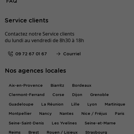
FAQ
Service clients
Contactez notre Service clients
du lundi au vendredi de 8h30 à 18h
09 72 67 01 67
Courriel
Nos agences locales
Aix-en-Provence
Biarritz
Bordeaux
Clermont-Ferrand
Corse
Dijon
Grenoble
Guadeloupe
La Réunion
Lille
Lyon
Martinique
Montpellier
Nancy
Nantes
Nice / Fréjus
Paris
Seine-Saint-Denis
Les Yvelines
Seine-et-Marne
Reims
Brest
Rouen / Lisieux
Strasbourg