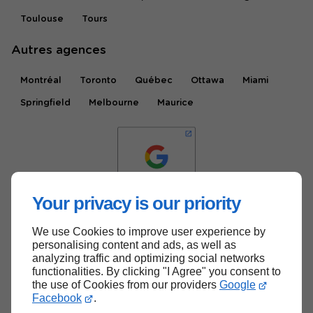
Toulouse
Tours
Autres agences
Montréal
Toronto
Québec
Ottawa
Miami
Springfield
Melbourne
Maurice
Your privacy is our priority
We use Cookies to improve user experience by
Haut de page
personalising content and ads, as well as
analyzing traffic and optimizing social networks
functionalities. By clicking "I Agree" you consent to
the use of Cookies from our providers
Google
Facebook
.