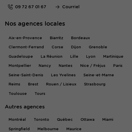
09 72 67 01 67
Courriel
Nos agences locales
Aix-en-Provence
Biarritz
Bordeaux
Clermont-Ferrand
Corse
Dijon
Grenoble
Guadeloupe
La Réunion
Lille
Lyon
Martinique
Montpellier
Nancy
Nantes
Nice / Fréjus
Paris
Seine-Saint-Denis
Les Yvelines
Seine-et-Marne
Reims
Brest
Rouen / Lisieux
Strasbourg
Toulouse
Tours
Autres agences
Montréal
Toronto
Québec
Ottawa
Miami
Springfield
Melbourne
Maurice