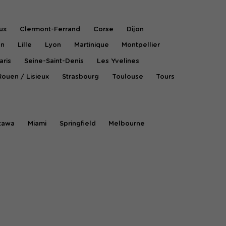
ux
Clermont-Ferrand
Corse
Dijon
on
Lille
Lyon
Martinique
Montpellier
aris
Seine-Saint-Denis
Les Yvelines
Rouen / Lisieux
Strasbourg
Toulouse
Tours
tawa
Miami
Springfield
Melbourne