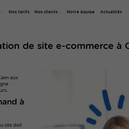
Nos tarifs
Nos clients
Notre équipe
Actualités
O
ation de site e-commerce à 
 & SMA
 Caen aux
igne
urs.
hand à
u site doit