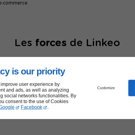
te e-commerce
Les
forces
de Linkeo
cy is our priority
 improve user experience by
Customize
nt and ads, as well as analyzing
ng social networks functionalities. By
40000
you consent to the use of Cookies
Google
Facebook
.
sites web créés