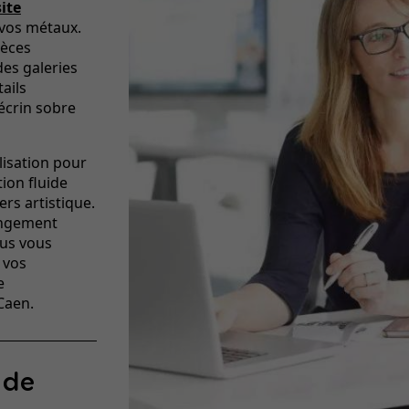
site
 vos métaux.
ièces
des galeries
ails
écrin sobre
isation pour
ion fluide
rs artistique.
ongement
ous vous
 vos
e
Caen.
 de