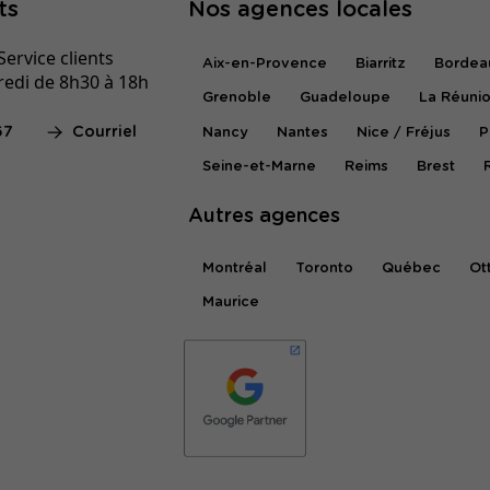
ts
Nos agences locales
ervice clients
Aix-en-Provence
Biarritz
Bordea
redi de 8h30 à 18h
Grenoble
Guadeloupe
La Réuni
67
Courriel
Nancy
Nantes
Nice / Fréjus
P
Seine-et-Marne
Reims
Brest
Autres agences
Montréal
Toronto
Québec
Ot
Maurice