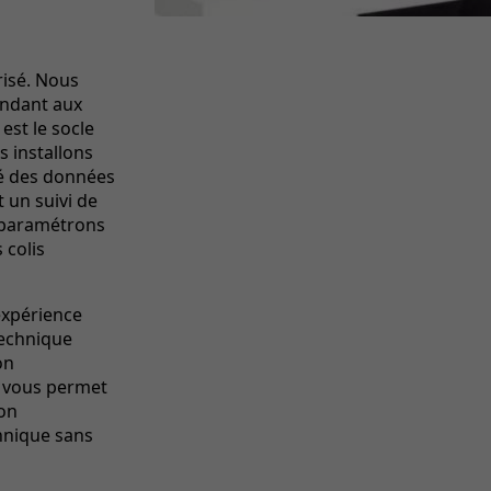
isé. Nous
ondant aux
est le socle
s installons
ité des données
 un suivi de
 paramétrons
 colis
expérience
technique
on
e vous permet
ion
hnique sans