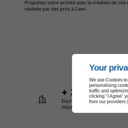
Propulsez votre activité avec la création de si
réalisée par des pros à Caen.
Your priva
We use Cookies to
personalising conte
+ 30
traffic and optimizi
clicking "I Agree" 
bureaux dans le
from our providers
monde