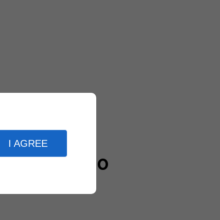
I AGREE
20000
clients