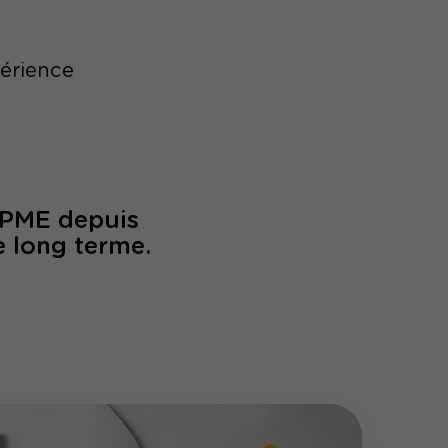
périence
/PME depuis
e long terme.