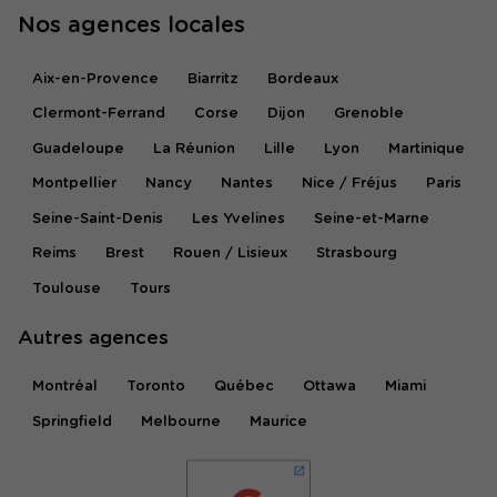
Nos agences locales
Aix-en-Provence
Biarritz
Bordeaux
Clermont-Ferrand
Corse
Dijon
Grenoble
Guadeloupe
La Réunion
Lille
Lyon
Martinique
Montpellier
Nancy
Nantes
Nice / Fréjus
Paris
Seine-Saint-Denis
Les Yvelines
Seine-et-Marne
Reims
Brest
Rouen / Lisieux
Strasbourg
Toulouse
Tours
Autres agences
Montréal
Toronto
Québec
Ottawa
Miami
Springfield
Melbourne
Maurice