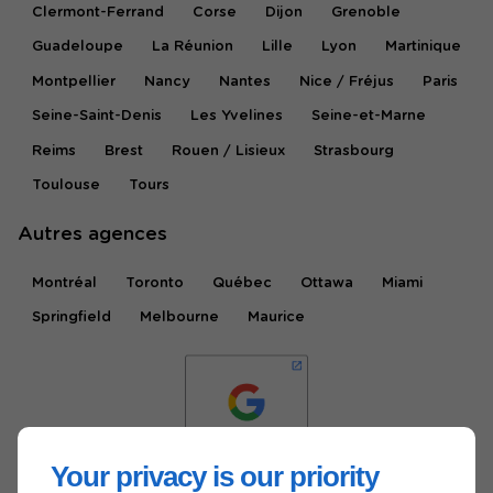
Clermont-Ferrand
Corse
Dijon
Grenoble
Guadeloupe
La Réunion
Lille
Lyon
Martinique
Montpellier
Nancy
Nantes
Nice / Fréjus
Paris
Seine-Saint-Denis
Les Yvelines
Seine-et-Marne
Reims
Brest
Rouen / Lisieux
Strasbourg
Toulouse
Tours
Autres agences
Montréal
Toronto
Québec
Ottawa
Miami
Springfield
Melbourne
Maurice
Your privacy is our priority