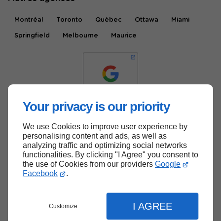
Montréal
Toronto
Québec
Ottawa
Miami
Springfield
Melbourne
Maurice
Your privacy is our priority
We use Cookies to improve user experience by
Haut de page
personalising content and ads, as well as
analyzing traffic and optimizing social networks
functionalities. By clicking "I Agree" you consent to
the use of Cookies from our providers
Google
Facebook
.
I AGREE
Customize