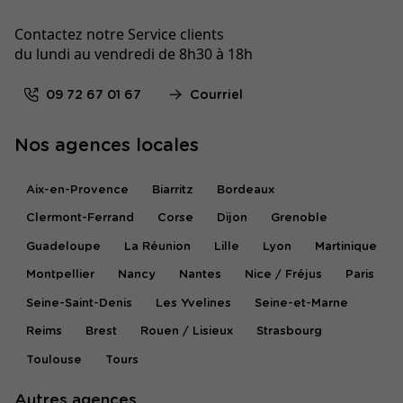
Contactez notre Service clients
du lundi au vendredi de 8h30 à 18h
09 72 67 01 67
Courriel
Nos agences locales
Aix-en-Provence
Biarritz
Bordeaux
Clermont-Ferrand
Corse
Dijon
Grenoble
Guadeloupe
La Réunion
Lille
Lyon
Martinique
Montpellier
Nancy
Nantes
Nice / Fréjus
Paris
Seine-Saint-Denis
Les Yvelines
Seine-et-Marne
Reims
Brest
Rouen / Lisieux
Strasbourg
Toulouse
Tours
Autres agences